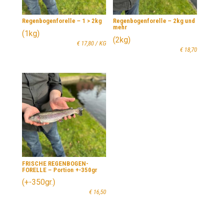
Regenbogenforelle – 1 > 2kg
Regenbogenforelle – 2kg und
mehr
(1kg)
(2kg)
€
17,80
/ KG
€
18,70
FRISCHE REGENBOGEN-
FORELLE – Portion +-350gr
(+-350gr.)
€
16,50