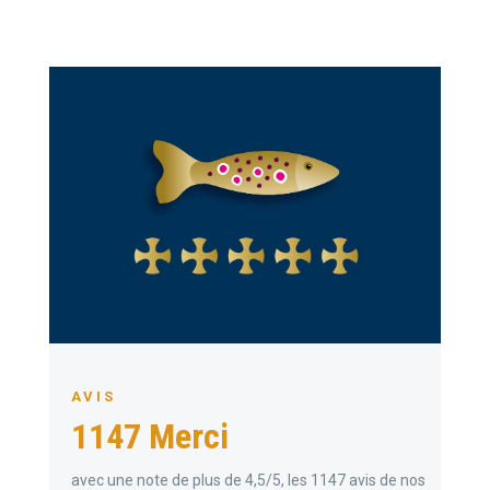
AVIS
1147 Merci
avec une note de plus de 4,5/5, les 1147 avis de nos