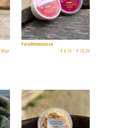
Forellenmousse
Preisspanne:
180gr.
€
6,10
–
€
10,30
€ 6,10
bis
€ 10,30