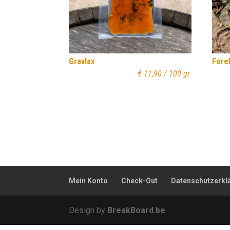
Gravlax
Fore
€
11,90
/ 100 gr.
Mein Konto
Check-Out
Datenschutzerkl
Design by
BreakBoard.be