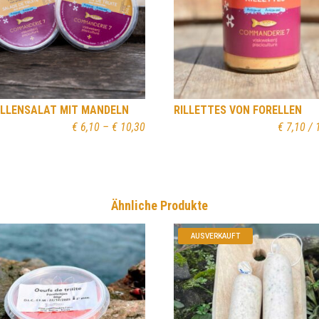
LLENSALAT MIT MANDELN
RILLETTES VON FORELLEN
Preisspanne:
€
6,10
–
€
10,30
€
7,10
/ 
€ 6,10
bis
€ 10,30
Ähnliche Produkte
AUSVERKAUFT