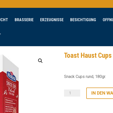
UCHT
BRASSERIE
ERZEUGNISSE
BESICHTIGUNG
OFFN
Toast Haust Cups
Snack Cups rund, 180gr.
Toast
IN DEN W
Haust
Cups