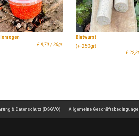
llenrogen
Blutwurst
€
8,70
/ 80gr.
(+-250gr)
€
22,8
ärung & Datenschutz (DSGVO)
Allgemeine Geschäftsbedingunge