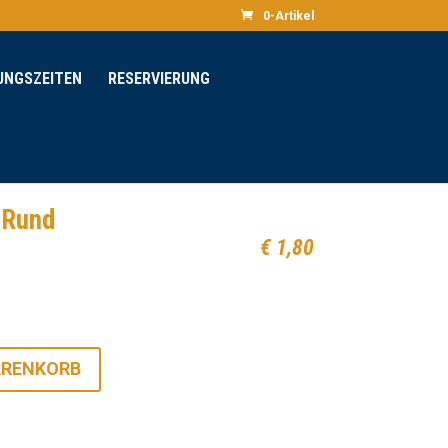
0-Artikel
UNGSZEITEN
RESERVIERUNG
 Rund
€
1,80
ARENKORB