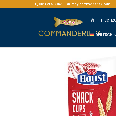
+32 479 539 046
info@commanderie7.com
W
FISCHZ
I
L
L
K
DEUTSCH
O
M
M
E
N