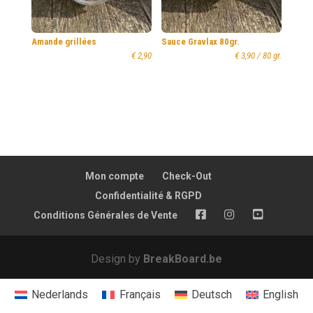
Amande grillées
Sauce Gravlax 80gr.
€
2,90
€
3,90
/ 80 gr.
Mon compte
Check-Out
Confidentialité & RGPD
FB
Insta
YT
Conditions Générales de Vente
Design by
BreakBoard.be
Nederlands
Français
Deutsch
English