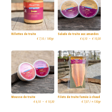
Rillettes de truite
Salade de truite aux amandes
Plage
€
7,10
/ 180gr.
€
6,10
–
€
10,30
de
prix :
€ 6,10
à
€ 10,30
Mousse de truite
Filets de truite fumée à chaud
Plage
€
6,10
–
€
10,30
€
7,07
/ +-130gr
de
prix :
€ 6,10