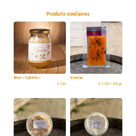
à
€ 10,30
Produits similaires
Miel « Cybelle »
Gravlax
€
7,60
€
11,90
/ 100 gr.