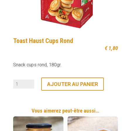
Toast Haust Cups Rond
€
1,80
Snack cups rond, 180gr.
quantité
AJOUTER AU PANIER
de
Toast
Haust
Vous aimerez peut-être aussi…
Cups
Rond