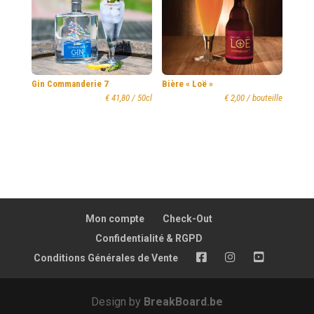
Loë
»
Gin Commanderie 7
Bière « Loë »
€
41,80
/ 50cl
€
2,00
/ bouteille
Mon compte
Check-Out
Confidentialité & RGPD
FB
Insta
YT
Conditions Générales de Vente
Design by
BreakBoard.be