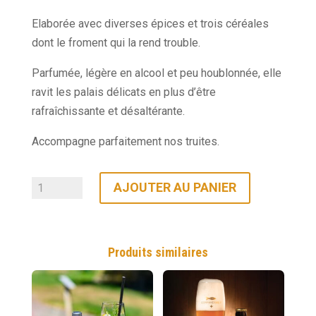
Elaborée avec diverses épices et trois céréales
dont le froment qui la rend trouble.
Parfumée, légère en alcool et peu houblonnée, elle
ravit les palais délicats en plus d’être
rafraîchissante et désaltérante.
Accompagne parfaitement nos truites.
quantité
AJOUTER AU PANIER
de
Pack
de
Produits similaires
6
bières
«