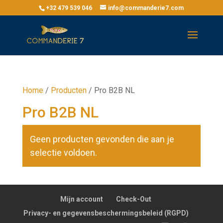
+32 479 539 046
info@commanderie7.com
Home
/
Producten
/
Pro B2B NL
Pro B2B NL
Geen producten gevonden die aan je
selectie voldoen.
Mijn account
Check-Out
Privacy- en gegevensbeschermingsbeleid (RGPD)