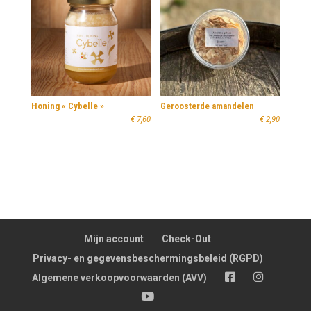
Honing « Cybelle »
Geroosterde amandelen
€
7,60
€
2,90
Mijn account
Check-Out
Privacy- en gegevensbeschermingsbeleid (RGPD)
FB
Insta
Algemene verkoopvoorwaarden (AVV)
YT