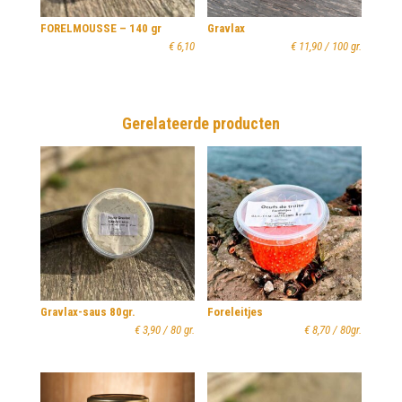
FORELMOUSSE – 140 gr
Gravlax
€
6,10
€
11,90
/ 100 gr.
Gerelateerde producten
Gravlax-saus 80gr.
Foreleitjes
€
3,90
/ 80 gr.
€
8,70
/ 80gr.