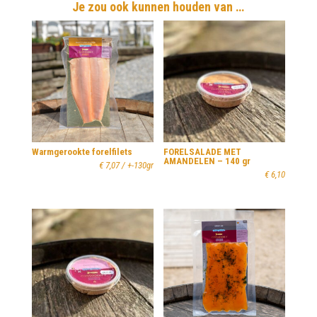
Je zou ook kunnen houden van …
Warmgerookte forelfilets
FORELSALADE MET
AMANDELEN – 140 gr
€
7,07
/ +-130gr
€
6,10